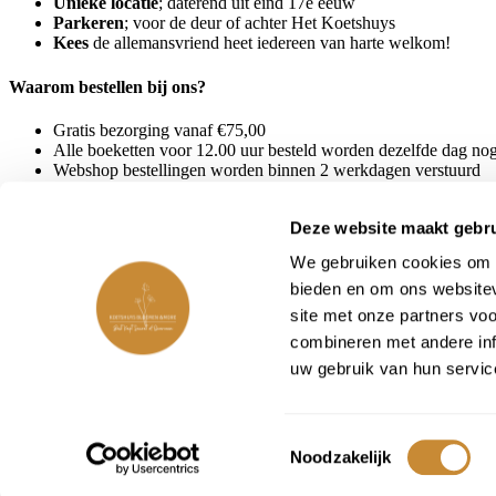
Unieke locatie
; daterend uit eind 17e eeuw
Parkeren
; voor de deur of achter Het Koetshuys
Kees
de allemansvriend heet iedereen van harte welkom!
Waarom bestellen bij ons?
Gratis bezorging vanaf €75,00
Alle boeketten voor 12.00 uur besteld worden dezelfde dag no
Webshop bestellingen worden binnen 2 werkdagen verstuurd
Bestellen en ophalen in de winkel
Betaal gemakkelijk via iDEAL | Wero of Credit Card
Deze website maakt gebru
We gebruiken cookies om c
bieden en om ons websitev
site met onze partners vo
© 2025 Koetshuys
combineren met andere inf
Duurzaam ontwikkeld door
House of Joanne
uw gebruik van hun servic
Privacyverklaring
|
Algemene voorwaarden
Sitemap
Toestemmingsselectie
Noodzakelijk
©2026 Koetshuys | Duurzaam ontwikkeld door
House of Joanne
|
Pr