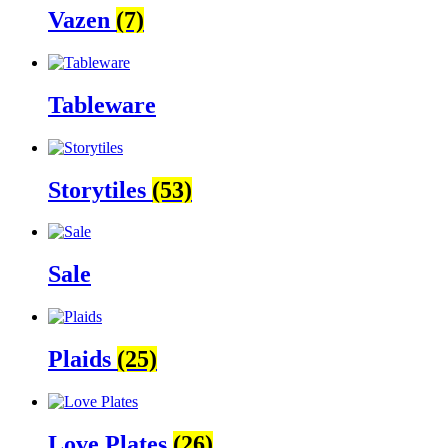
Vazen
(7)
Tableware
Storytiles
(53)
Sale
Plaids
(25)
Love Plates
(26)