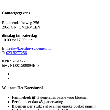
Contactgegevens
Bloemendaalseweg 256
2051 GN OVERVEEN
dinsdag t/m zaterdag
10.00 tot 17.00 uur
E:
freek@koetshuysbloemen.nl
T:
023 5277256
KvK: 57614229
btw: NL001509894B48
Waarom Het Koetshuys?
Familiebedrijf
; 3 generaties passie voor bloemen
Freek
; meer dan 45 jaar ervaring
Bloemen per stuk
; stel je eigen unieke boeket samen!