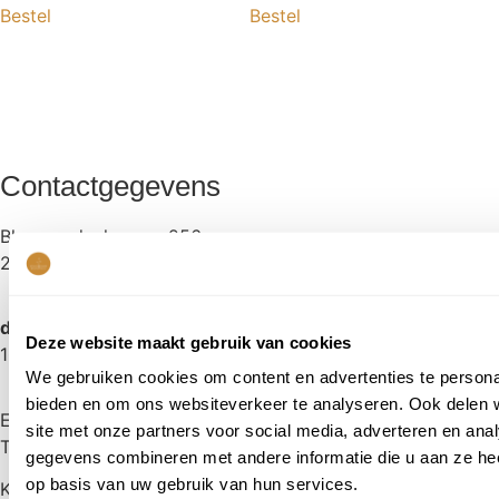
Bestel
Bestel
Contactgegevens
Bloemendaalseweg 256
2051 GN OVERVEEN
dinsdag t/m zaterdag
Deze website maakt gebruik van cookies
10.00 tot 17.00 uur
We gebruiken cookies om content en advertenties te personal
bieden en om ons websiteverkeer te analyseren. Ook delen 
E:
freek@koetshuysbloemen.nl
site met onze partners voor social media, adverteren en an
T:
023 5277256
gegevens combineren met andere informatie die u aan ze hee
op basis van uw gebruik van hun services.
KvK: 57614229