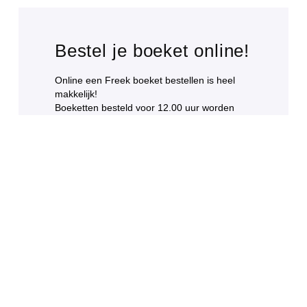
Bestel je boeket online!
Online een Freek boeket bestellen is heel
makkelijk!
Boeketten besteld voor 12.00 uur worden
dezelfde dag nog bezorgd.
FREEK BOEKET ⟶
AFSCHEIDSBLOEMEN ⟶