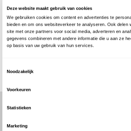
Deze website maakt gebruik van cookies
KOETSHUYS BLOEMEN &MORE
We gebruiken cookies om content en advertenties te personal
bieden en om ons websiteverkeer te analyseren. Ook delen 
BEST KEPT SECRET OF OVERVEEN
site met onze partners voor social media, adverteren en an
gegevens combineren met andere informatie die u aan ze hee
op basis van uw gebruik van hun services.
BESTEL JE BOEKET ONLINE ⟶
Toestemmingsselectie
BEZOEK DE WEBSHOP ⟶
Noodzakelijk
Voorkeuren
Statistieken
Een plek vol bloemen, sfeer
& bijzondere cadeaus
Marketing