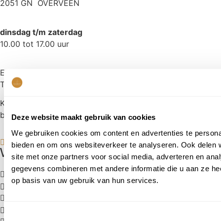
2051 GN OVERVEEN
dinsdag t/m zaterdag
10.00 tot 17.00 uur
E:
freek@koetshuysbloemen.nl
T:
023 5277256
KvK: 57614229
btw: NL001509894B48
Deze website maakt gebruik van cookies
We gebruiken cookies om content en advertenties te personal
bieden en om ons websiteverkeer te analyseren. Ook delen 
Waarom Het Koetshuys?
site met onze partners voor social media, adverteren en an
gegevens combineren met andere informatie die u aan ze hee
Familiebedrijf
; 3 generaties passie voor bloemen
op basis van uw gebruik van hun services.
Freek
; meer dan 45 jaar ervaring
Bloemen per stuk
; stel je eigen unieke boeket samen!
Unieke locatie
; daterend uit eind 17e eeuw
Toestemmingsselectie