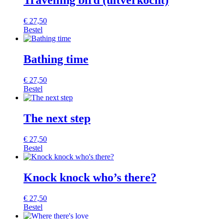
Travelling bird (uitverkocht)
€
27,50
Bestel
Bathing time
€
27,50
Bestel
The next step
€
27,50
Bestel
Knock knock who’s there?
€
27,50
Bestel