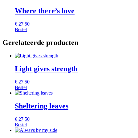
Where there’s love
€
27,50
Bestel
Gerelateerde producten
Light gives strength
€
27,50
Bestel
Sheltering leaves
€
27,50
Bestel