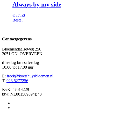
Always by my side
€
27,50
Bestel
Contactgegevens
Bloemendaalseweg 256
2051 GN OVERVEEN
dinsdag t/m zaterdag
10.00 tot 17.00 uur
E:
freek@koetshuysbloemen.nl
T:
023 5277256
KvK: 57614229
btw: NL001509894B48