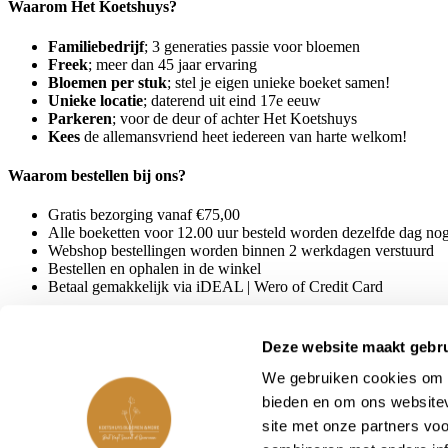
Waarom Het Koetshuys?
Familiebedrijf
; 3 generaties passie voor bloemen
Freek
; meer dan 45 jaar ervaring
Bloemen per stuk
; stel je eigen unieke boeket samen!
Unieke locatie
; daterend uit eind 17e eeuw
Parkeren
; voor de deur of achter Het Koetshuys
Kees
de allemansvriend heet iedereen van harte welkom!
Waarom bestellen bij ons?
Gratis bezorging vanaf €75,00
Alle boeketten voor 12.00 uur besteld worden dezelfde dag no
Webshop bestellingen worden binnen 2 werkdagen verstuurd
Bestellen en ophalen in de winkel
Betaal gemakkelijk via iDEAL | Wero of Credit Card
Deze website maakt gebru
We gebruiken cookies om c
© 2025 Koetshuys
bieden en om ons websitev
Duurzaam ontwikkeld door
House of Joanne
site met onze partners vo