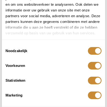
en om ons websiteverkeer te analyseren. Ook delen we
informatie over uw gebruik van onze site met onze
partners voor social media, adverteren en analyse. Deze
partners kunnen deze gegevens combineren met andere
informatie die u aan ze heeft verstrekt of die ze hebben
Naam
*
verzameld op basis van uw gebruik van hun services.
E-mail
*
Toestemmingsselectie
Mijn naam, e-mail en site opslaan in deze browser voor de
volgende keer wanneer ik een reactie plaats.
Noodzakelijk
Voorkeuren
SKU
6369021133
Categorie
Storytiles
Deel dit product:
Statistieken
Aanbevolen producten
Marketing
Gerelateerde producten