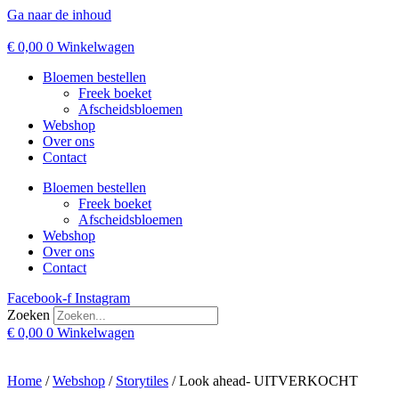
Ga naar de inhoud
€
0,00
0
Winkelwagen
Bloemen bestellen
Freek boeket
Afscheidsbloemen
Webshop
Over ons
Contact
Bloemen bestellen
Freek boeket
Afscheidsbloemen
Webshop
Over ons
Contact
Facebook-f
Instagram
Zoeken
€
0,00
0
Winkelwagen
Home
/
Webshop
/
Storytiles
/ Look ahead- UITVERKOCHT