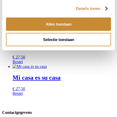
Details tonen
Shine bright (uitverkocht)
Alles toestaan
€
27,50
Bestel
Selectie toestaan
Taking my time
€
27,50
Bestel
Mi casa es su casa
€
27,50
Bestel
Contactgegevens