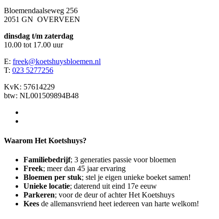
Bloemendaalseweg 256
2051 GN OVERVEEN
dinsdag t/m zaterdag
10.00 tot 17.00 uur
E:
freek@koetshuysbloemen.nl
T:
023 5277256
KvK: 57614229
btw: NL001509894B48
Waarom Het Koetshuys?
Familiebedrijf
; 3 generaties passie voor bloemen
Freek
; meer dan 45 jaar ervaring
Bloemen per stuk
; stel je eigen unieke boeket samen!
Unieke locatie
; daterend uit eind 17e eeuw
Parkeren
; voor de deur of achter Het Koetshuys
Kees
de allemansvriend heet iedereen van harte welkom!