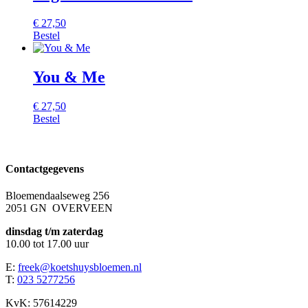
€
27,50
Bestel
You & Me
€
27,50
Bestel
Contactgegevens
Bloemendaalseweg 256
2051 GN OVERVEEN
dinsdag t/m zaterdag
10.00 tot 17.00 uur
E:
freek@koetshuysbloemen.nl
T:
023 5277256
KvK: 57614229