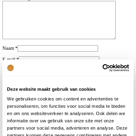
Naam
*
E-mail
*
Mijn naam, e-mail en site opslaan in deze browser voor de
volgende keer wanneer ik een reactie plaats.
Deze website maakt gebruik van cookies
SKU
6369021122
Categorie
Storytiles
We gebruiken cookies om content en advertenties te
personaliseren, om functies voor social media te bieden
Deel dit product:
en om ons websiteverkeer te analyseren. Ook delen we
informatie over uw gebruik van onze site met onze
Aanbevolen producten
partners voor social media, adverteren en analyse. Deze
partners kunnen deze gegevens combineren met andere