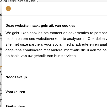
2051 GN OVERVEEN
dinsdag t/m zaterdag
10.00 tot 17.00 uur
Deze website maakt gebruik van cookies
We gebruiken cookies om content en advertenties te personal
E:
freek@koetshuysbloemen.nl
bieden en om ons websiteverkeer te analyseren. Ook delen 
T:
023 5277256
site met onze partners voor social media, adverteren en an
KvK: 57614229
gegevens combineren met andere informatie die u aan ze hee
btw: NL001509894B48
op basis van uw gebruik van hun services.
Waarom Het Koetshuys?
Toestemmingsselectie
Noodzakelijk
Familiebedrijf
; 3 generaties passie voor bloemen
Freek
; meer dan 45 jaar ervaring
Voorkeuren
Bloemen per stuk
; stel je eigen unieke boeket samen!
Unieke locatie
; daterend uit eind 17e eeuw
Parkeren
; voor de deur of achter Het Koetshuys
Statistieken