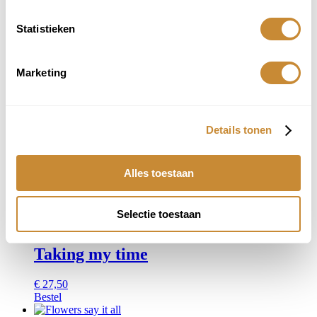
Statistieken
Look ahead- UITVERKOCHT
€
27,50
Marketing
Bestel
Dive fearlessly
Details tonen
€
27,50
Bestel
Alles toestaan
Gerelateerde producten
Selectie toestaan
Taking my time
€
27,50
Bestel