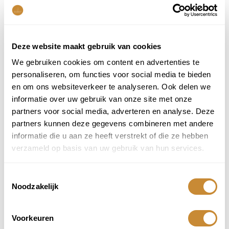
E-mail
*
Mijn naam, e-mail en site opslaan in deze browser voor de
volgende keer wanneer ik een reactie plaats.
Deze website maakt gebruik van cookies
We gebruiken cookies om content en advertenties te
personaliseren, om functies voor social media te bieden
SKU
6369021148
Categorie
Storytiles
en om ons websiteverkeer te analyseren. Ook delen we
informatie over uw gebruik van onze site met onze
Deel dit product:
partners voor social media, adverteren en analyse. Deze
partners kunnen deze gegevens combineren met andere
Aanbevolen producten
informatie die u aan ze heeft verstrekt of die ze hebben
Je zou ook kunnen houden van …
verzameld op basis van uw gebruik van hun services.
Toestemmingsselectie
Noodzakelijk
Spread your wings
€
27,50
Voorkeuren
Bestel