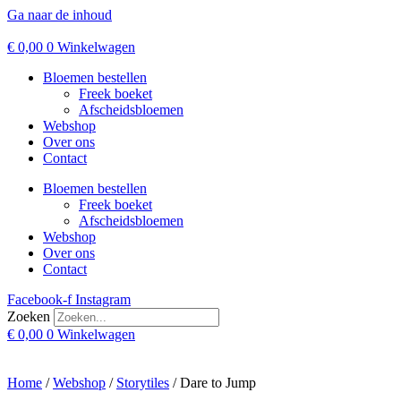
Ga naar de inhoud
€
0,00
0
Winkelwagen
Bloemen bestellen
Freek boeket
Afscheidsbloemen
Webshop
Over ons
Contact
Bloemen bestellen
Freek boeket
Afscheidsbloemen
Webshop
Over ons
Contact
Facebook-f
Instagram
Zoeken
€
0,00
0
Winkelwagen
Home
/
Webshop
/
Storytiles
/ Dare to Jump