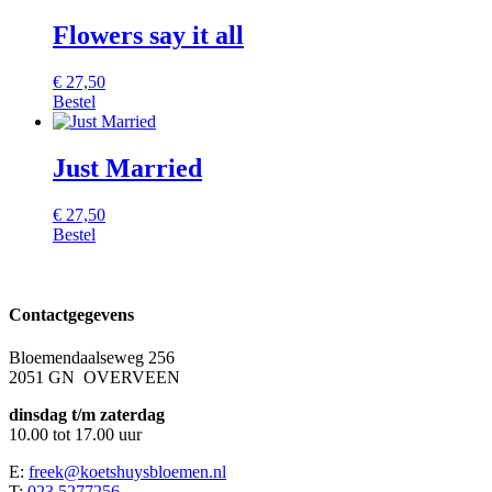
Flowers say it all
€
27,50
Bestel
Just Married
€
27,50
Bestel
Contactgegevens
Bloemendaalseweg 256
2051 GN OVERVEEN
dinsdag t/m zaterdag
10.00 tot 17.00 uur
E:
freek@koetshuysbloemen.nl
T:
023 5277256