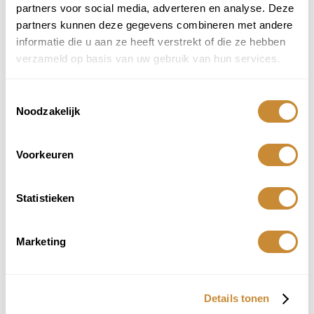
SKU
N/A
Categorie
Plaids
partners voor social media, adverteren en analyse. Deze
partners kunnen deze gegevens combineren met andere
Deel dit product:
informatie die u aan ze heeft verstrekt of die ze hebben
verzameld op basis van uw gebruik van hun services.
Aanbevolen producten
Je zou ook kunnen houden van …
Toestemmingsselectie
Noodzakelijk
Voorkeuren
Klippan plaid GOTLAND dots –
Zwart
Statistieken
€
109,95
Bestel
Marketing
Klippan plaid GOTLAND dots – Roze
-UITVERKOCHT
Details tonen
€
109,95