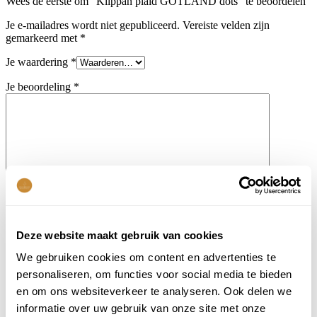
Wees de eerste om “Klippan plaid GOTLAND dots” te beoordelen
Je e-mailadres wordt niet gepubliceerd.
Vereiste velden zijn
gemarkeerd met
*
Je waardering
*
Je beoordeling
*
Naam
*
E-mail
*
Deze website maakt gebruik van cookies
Mijn naam, e-mail en site opslaan in deze browser voor de
We gebruiken cookies om content en advertenties te
volgende keer wanneer ik een reactie plaats.
personaliseren, om functies voor social media te bieden
en om ons websiteverkeer te analyseren. Ook delen we
informatie over uw gebruik van onze site met onze