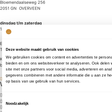
Bloemendaalseweg 256
2051 GN OVERVEEN
dinsdag t/m zaterdag
10.00 tot 17.00 uur
E:
freek@koetshuysbloemen.nl
T:
023 5277256
Deze website maakt gebruik van cookies
We gebruiken cookies om content en advertenties te personal
KvK: 57614229
bieden en om ons websiteverkeer te analyseren. Ook delen 
btw: NL001509894B48
site met onze partners voor social media, adverteren en an
gegevens combineren met andere informatie die u aan ze hee
op basis van uw gebruik van hun services.
Waarom Het Koetshuys?
Familiebedrijf
; 3 generaties passie voor bloemen
Toestemmingsselectie
Freek
; meer dan 45 jaar ervaring
Noodzakelijk
Bloemen per stuk
; stel je eigen unieke boeket samen!