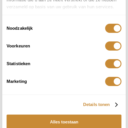
verzameld op basis van uw gebruik van hun services.
SKU
6369028060
Categorieën
Kado tip
,
Love Plates
Toestemmingsselectie
Deel dit product:
Noodzakelijk
Aanbevolen producten
Voorkeuren
Gerelateerde producten
Statistieken
SMILE (large) – UITVERKOCHT
Marketing
€
8,95
Bestel
Details tonen
VEER (large)
Alles toestaan
€
8,95