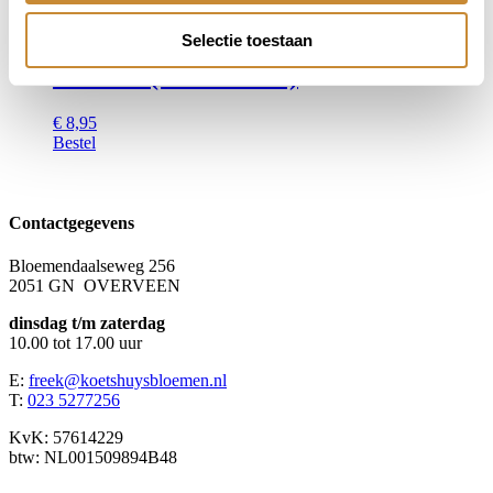
Bestel
Selectie toestaan
HAPPY (uitverkocht)
€
8,95
Bestel
Contactgegevens
Bloemendaalseweg 256
2051 GN OVERVEEN
dinsdag t/m zaterdag
10.00 tot 17.00 uur
E:
freek@koetshuysbloemen.nl
T:
023 5277256
KvK: 57614229
btw: NL001509894B48