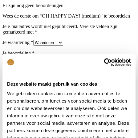
Er zijn nog geen beoordelingen.
Wees de eerste om “OH HAPPY DAY! (medium)” te beoordelen
Je e-mailadres wordt niet gepubliceerd.
Vereiste velden zijn
gemarkeerd met
*
Je waardering
*
Je beoordeling
*
Deze website maakt gebruik van cookies
We gebruiken cookies om content en advertenties te
personaliseren, om functies voor social media te bieden
Naam
*
en om ons websiteverkeer te analyseren. Ook delen we
E-mail
*
informatie over uw gebruik van onze site met onze
partners voor social media, adverteren en analyse. Deze
Mijn naam, e-mail en site opslaan in deze browser voor de
partners kunnen deze gegevens combineren met andere
volgende keer wanneer ik een reactie plaats.
informatie die u aan ze heeft verstrekt of die ze hebben