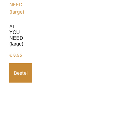
ALL
YOU
NEED
(large)
€
8,95
Bestel