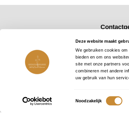
Contactg
Bloemendaal
Deze website maakt gebru
2051 GN O
We gebruiken cookies om c
bieden en om ons websitev
dinsdag t/m 
site met onze partners vo
10.00 tot 17.0
combineren met andere inf
uw gebruik van hun servic
E:
freek@koe
T:
023 52772
KvK: 576142
Toestemmingsselectie
Noodzakelijk
btw: NL0015