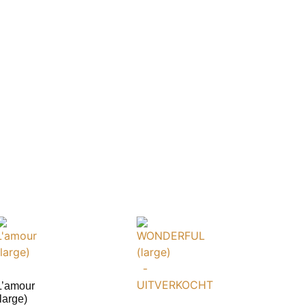
L’amour
(large)