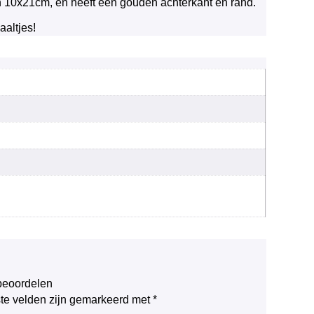
n 10x21cm, en heeft een gouden achterkant en rand.
altjes!
 beoordelen
ste velden zijn gemarkeerd met
*