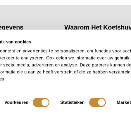
egevens
Waarom Het Koetshu
seweg 256
Familiebedrijf
; 3
ik van cookies
VERVEEN
generaties passie voor
ontent en advertenties te personaliseren, om functies voor soci
bloemen
erkeer te analyseren. Ook delen we informatie over uw gebruik
zaterdag
Freek
; meer dan 45 ja
or social media, adverteren en analyse. Deze partners kunnen 
0 uur
ervaring
ormatie die u aan ze heeft verstrekt of die ze hebben verzameld
Bloemen per stuk
; ste
es.
tshuysbloemen.nl
eigen unieke boeket sam
56
Unieke locatie
; dater
uit eind 17e eeuw
29
Voorkeuren
Statistieken
Market
Parkeren
; voor de deu
09894B48
achter Het Koetshuys
Kees
de allemansvrie
heet iedereen van harte