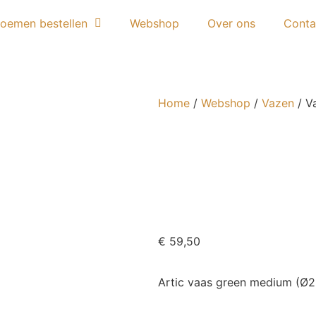
loemen bestellen
Webshop
Over ons
Conta
Home
/
Webshop
/
Vazen
/ V
€
59,50
Artic vaas green medium (