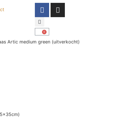
ct
0
aas Artic medium green (uitverkocht)
Ø25x35cm)