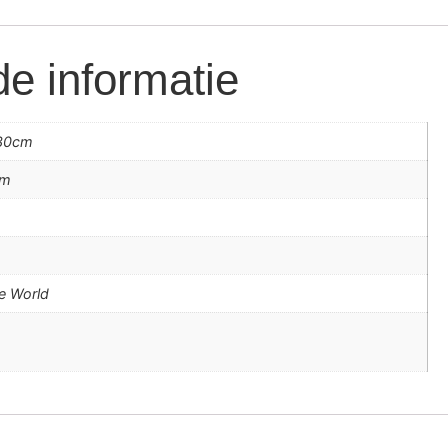
e informatie
30cm
cm
m
e World