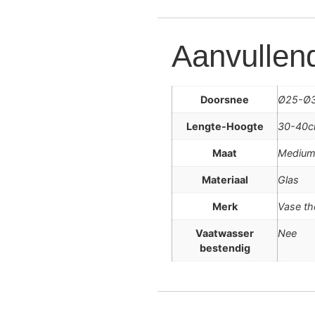
Aanvullend
Doorsnee
Ø25-Ø
Lengte-Hoogte
30-40
Maat
Mediu
Materiaal
Glas
Merk
Vase th
Vaatwasser
Nee
bestendig