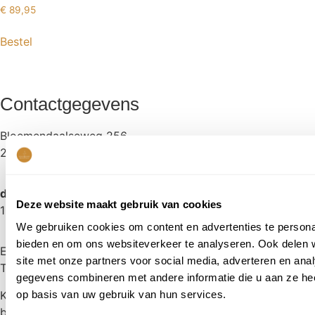
€
89,95
Bestel
Contactgegevens
Bloemendaalseweg 256
2051 GN OVERVEEN
dinsdag t/m zaterdag
Deze website maakt gebruik van cookies
10.00 tot 17.00 uur
We gebruiken cookies om content en advertenties te personal
bieden en om ons websiteverkeer te analyseren. Ook delen 
E:
freek@koetshuysbloemen.nl
site met onze partners voor social media, adverteren en an
T:
023 5277256
gegevens combineren met andere informatie die u aan ze hee
op basis van uw gebruik van hun services.
KvK: 57614229
btw: NL001509894B48