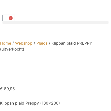
0
Home
/
Webshop
/
Plaids
/ Klippan plaid PREPPY
(uitverkocht)
€
89,95
Klippan plaid Preppy (130×200)