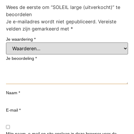
Wees de eerste om “SOLEIL large (uitverkocht)” te
beoordelen
Je e-mailadres wordt niet gepubliceerd.
Vereiste
velden zijn gemarkeerd met
*
Je waardering
*
Je beoordeling
*
Naam
*
E-mail
*
Mijn naam, e-mail en site opslaan in deze browser voor de