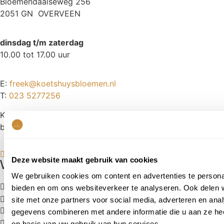
Bloemendaalseweg 256
2051 GN OVERVEEN
dinsdag t/m zaterdag
10.00 tot 17.00 uur
E:
freek@koetshuysbloemen.nl
T:
023 5277256
KvK: 57614229
btw: NL001509894B48
Deze website maakt gebruik van cookies
Waarom Het Koetshuys?
We gebruiken cookies om content en advertenties te personal
Familiebedrijf
; 3 generaties passie voor bloemen
bieden en om ons websiteverkeer te analyseren. Ook delen 
Freek
; meer dan 45 jaar ervaring
site met onze partners voor social media, adverteren en an
Bloemen per stuk
; stel je eigen unieke boeket samen!
gegevens combineren met andere informatie die u aan ze hee
Unieke locatie
; daterend uit eind 17e eeuw
op basis van uw gebruik van hun services.