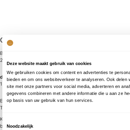
Contactgegevens
Bloemendaalseweg 256
2051 GN OVERVEEN
Deze website maakt gebruik van cookies
We gebruiken cookies om content en advertenties te personal
dinsdag t/m zaterdag
bieden en om ons websiteverkeer te analyseren. Ook delen 
10.00 tot 17.00 uur
site met onze partners voor social media, adverteren en an
gegevens combineren met andere informatie die u aan ze hee
op basis van uw gebruik van hun services.
E:
freek@koetshuysbloemen.nl
T:
023 5277256
KvK: 57614229
Toestemmingsselectie
btw: NL001509894B48
Noodzakelijk