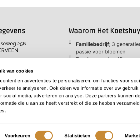
egevens
Waarom Het Koetshuy
lseweg 256
Familiebedrijf
; 3 generatie
ERVEEN
passie voor bloemen
Freek
; meer dan 45 jaar
 zaterdag
ervaring
ik van cookies
00 uur
Bloemen per stuk
; stel je
ontent en advertenties te personaliseren, om functies voor soci
eigen unieke boeket samen
tshuysbloemen.nl
erkeer te analyseren. Ook delen we informatie over uw gebruik
Unieke locatie
; daterend ui
56
or social media, adverteren en analyse. Deze partners kunnen 
eind 17e eeuw
ormatie die u aan ze heeft verstrekt of die ze hebben verzameld
Parkeren
; voor de deur of
9
es.
achter Het Koetshuys
09894B48
Kees
de allemansvriend he
iedereen van harte welkom
Voorkeuren
Statistieken
Market