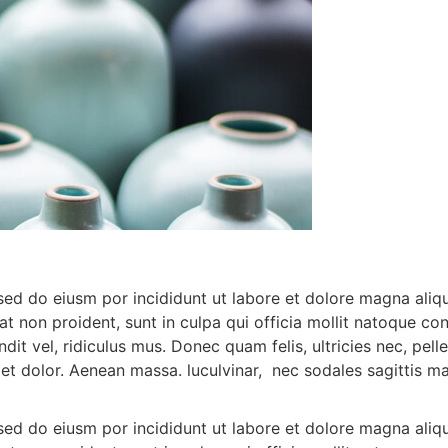
,sed do eiusm por incididunt ut labore et dolore magna aliq
tat non proident, sunt in culpa qui officia mollit natoque co
it vel, ridiculus mus. Donec quam felis, ultricies nec, pe
get dolor. Aenean massa. luculvinar, nec sodales sagittis 
,sed do eiusm por incididunt ut labore et dolore magna aliq