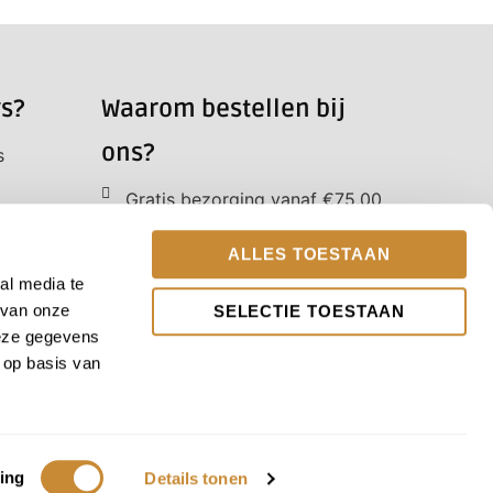
s?
Waarom bestellen bij
ons?
s
Gratis bezorging vanaf €75,00
Alle boeketten voor 12.00 uur
besteld worden dezelfde dag
ALLES TOESTAAN
nog bezorgd
al media te
!
Webshop bestellingen worden
 van onze
SELECTIE TOESTAAN
t
binnen 2 werkdagen verstuurd
deze gegevens
Bestellen en ophalen in de
 op basis van
winkel
Betaal gemakkelijk via iDEAL |
et
Wero of Credit Card
!
ing
Details tonen