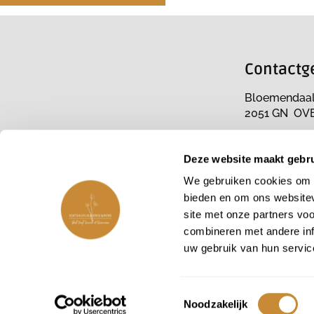
Contactg
Bloemendaa
2051 GN OV
dinsdag t/m
Deze website maakt gebru
10.00 tot 17.
We gebruiken cookies om c
E:
freek@koe
bieden en om ons websitev
T:
023 52772
site met onze partners vo
combineren met andere inf
KvK: 5761422
uw gebruik van hun servic
btw: NL0015
Toestemmingsselectie
Noodzakelijk