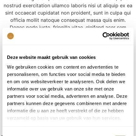
nostrud exercitation ullamco laboris nisi ut aliquip ex ea
sint occaecat cupidatat non proident, sunt in culpa qui
officia mollit natoque consequat massa quis enim.
Donec pede justo, fringilla vitae, eleifend acer sem
neque sed ipsum. Nam quam nunc, blandit vel, ridiculus
mus. Donec quam felis, ultricies nec, pellentesque eu,
pretium consectetuer elit. Aenean commodo ligula eget
dolor. Aenean massa. luculvinar, nec sodales sagittis
Deze website maakt gebruik van cookies
magna Sed
We gebruiken cookies om content en advertenties te
personaliseren, om functies voor social media te bieden
Lorem ipsum dolor sit amet, consectet
en om ons websiteverkeer te analyseren. Ook delen we
adipiscing elit,sed do eiusm por incididunt ut labore et
informatie over uw gebruik van onze site met onze
dolore magna aliqua. Ut enim ad minim veniam, quis
partners voor social media, adverteren en analyse. Deze
nostrud exercitation ullamco laboris nisi ut aliquip ex ea
partners kunnen deze gegevens combineren met andere
sint occaecat cupidatat non proident, sunt in culpa qui
informatie die u aan ze heeft verstrekt of die ze hebben
officia mollit natoque consequat massa quis enim.
verzameld op basis van uw gebruik van hun services.
Donec pede justo, fringilla vitae
Toestemmingsselectie