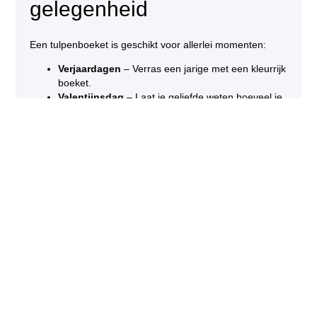
gelegenheid
Een tulpenboeket is geschikt voor allerlei momenten:
Verjaardagen
– Verras een jarige met een kleurrijk
boeket.
Valentijnsdag
– Laat je geliefde weten hoeveel je
om hen geeft.
Bedankje
– Laat iemand weten dat je hun hulp
waardeert.
Lentegevoel in huis
– Fleur je interieur op met
frisse tulpen.
Wat de gelegenheid ook is, een tulpenboeket brengt
gegarandeerd een glimlach op het gezicht van de
ontvanger.
BESTEL ⟶