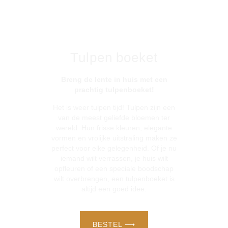
Tulpen boeket
Breng de lente in huis met een
prachtig tulpenboeket!
Het is weer tulpen tijd! Tulpen zijn een
van de meest geliefde bloemen ter
wereld. Hun frisse kleuren, elegante
vormen en vrolijke uitstraling maken ze
perfect voor elke gelegenheid. Of je nu
iemand wilt verrassen, je huis wilt
opfleuren of een speciale boodschap
wilt overbrengen, een tulpenboeket is
altijd een goed idee.
BESTEL ⟶