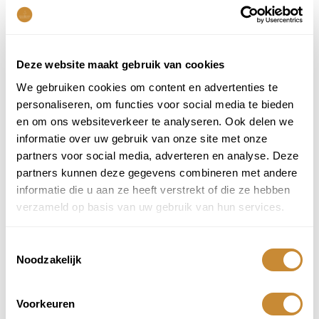
Dagverse bloemen van de veiling
Met zorg handgebonden door Freek
Snelle bezorging in de regio Overveen/Haarlem
Persoonlijk kaartje is toevoegen mogelijk
Deze website maakt gebruik van cookies
We gebruiken cookies om content en advertenties te
Of je nu een klassiek paasboeket zoekt of een moderne bos met een
personaliseren, om functies voor social media te bieden
knipoog naar Pasen – wij maken elk boeket met liefde én oog voor
en om ons websiteverkeer te analyseren. Ook delen we
detail.
informatie over uw gebruik van onze site met onze
bestel ⟶
partners voor social media, adverteren en analyse. Deze
partners kunnen deze gegevens combineren met andere
Voor wie zijn paasbloemen een goed idee?
informatie die u aan ze heeft verstrekt of die ze hebben
verzameld op basis van uw gebruik van hun services.
Voor familie of vrienden als paasgroet
Voor jezelf als sfeermaker op de paastafel
Als relatiegeschenk tijdens de paasdagen
Toestemmingsselectie
Noodzakelijk
Laat jouw paaswens bloeien met een prachtig boeket!
Voorkeuren
bestel ⟶