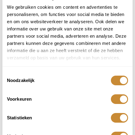
We gebruiken cookies om content en advertenties te
personaliseren, om functies voor social media te bieden
en om ons websiteverkeer te analyseren. Ook delen we
informatie over uw gebruik van onze site met onze
partners voor social media, adverteren en analyse. Deze
partners kunnen deze gegevens combineren met andere
informatie die u aan ze heeft verstrekt of die ze hebben
Bedankt voor je
verzameld op basis van uw gebruik van hun services.
aanmelding!
Toestemmingsselectie
Noodzakelijk
Je bent nu officieel ingeschreven voor onze nieuwsbrief! Vanaf nu
ben je als eerste op de hoogte van exclusieve updates,
inspirerende content en speciale aanbiedingen.
Voorkeuren
Houd je inbox in de gaten – we sturen je binnenkort de eerste
editie!
Statistieken
Heb je vragen of wil je ons volgen op social media? Neem een
kijkje op onze kanalen.